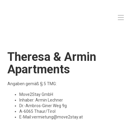
Theresa &
Armin
Appartments
Startseite
Über uns
Theresa & Armin
Unsere Vision
Unsere Unterkünfte
▾
Apartments
Aktivitäten und Umgebung
Kontaktieren Sie uns
Angaben gemäß § 5 TMG:
Move2Stay GmbH
Inhaber: Armin Lechner
Dr.-Ambros-Giner Weg 9g
A-6065 Thaur/Tirol
E-Mail:
vermietung@move2stay.at