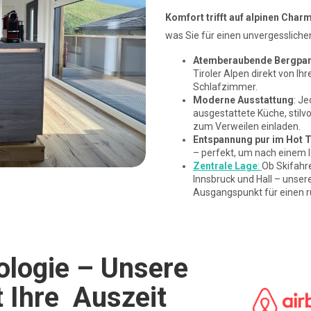
Komfort trifft auf alpinen Char
was Sie für einen unvergessliche
Atemberaubende Bergpa
Tiroler Alpen direkt von Ih
Schlafzimmer.
Moderne Ausstattung
: J
ausgestattete Küche, stilv
zum Verweilen einladen.
Entspannung pur im Hot 
– perfekt, um nach einem 
Zentrale Lage
:
Ob Skifahr
Innsbruck und Hall – unser
Ausgangspunkt für einen ru
ologie – Unsere
t Ihre Auszeit