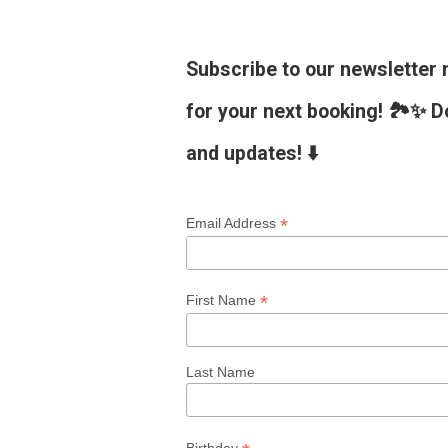
Subscribe to our newsletter
for your next booking! 🏞️✨ D
and updates! ⬇️
*
Email Address
*
First Name
Last Name