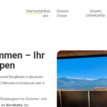
Startseite
Über
Unsere
Unsere
ents
Unterkünfte
uns
Vision
mmen – Ihr
lpen
ende Bergblicke in absoluter
5 Minuten in Innsbruck oder 4
n Rückzugsort für Sommer- und
e die
Nordkette
, der