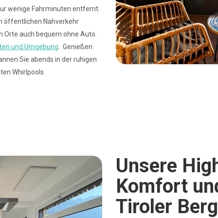
ur wenige Fahrminuten entfernt.
 öffentlichen Nahverkehr
en Orte auch bequem ohne Auto.
täten und Umgebung
. Genießen
annen Sie abends in der ruhigen
ten Whirlpools.
Unsere High
Komfort und
Tiroler Ber